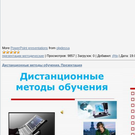
More
PowerPoint presentations
from
olgdessa
презентации методические
|
Просмотров:
9857
|
Загрузок:
0
|
Добавил:
@lg
|
Дата:
19.
Дистанционные методы обучения. Презентация