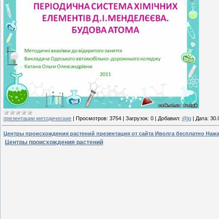
презентации методические
|
Просмотров:
3754
|
Загрузок:
0
|
Добавил:
@lg
|
Дата:
30.
Центры происхождения растений презентация от сайта Иволга бесплатно Нажат
Центры происхождения растений