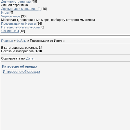
Девичья страничка)
[49]
Личная страничка
Друзья наши меньшие... ))
[46]
Игры
[4]
Черное море
[36]
Материалы, посвященные морю, на берегу которого мы живем
Презентации от Иволги
[34]
Путешествия и экскурсии
[8]
ЭКОЛОГИЯ
[18]
Главная
»
Файлы
» Презентации от Иволги
В категории материалов
:
34
Показано материалов
:
1-10
Сортировать по
:
Дате
Интересно об овощах
Интересно об овощах