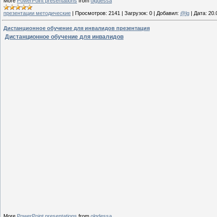
More
PowerPoint presentations
from
olgdessa
презентации методические
|
Просмотров:
2141
|
Загрузок:
0
|
Добавил:
@lg
|
Дата:
20.
Дистанционное обучение для инвалидов презентация
Дистанционное обучение для инвалидов
More
PowerPoint presentations
from
olgdessa