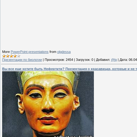
More
PowerPoint presentations
from
olgdessa
Презентации по биологии
|
Просмотров:
2454
|
Загрузок:
0
|
Добавил:
@lg
|
Дата:
06.04
Вы все еще хотите быть Нефертити? Презентация о красавицах, которые и не 