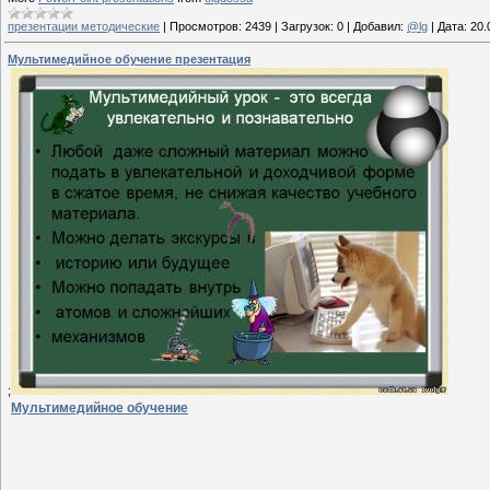
презентации методические
|
Просмотров:
2439
|
Загрузок:
0
|
Добавил:
@lg
|
Дата:
20.
Мультимедийное обучение презентация
;
Мультимедийное обучение