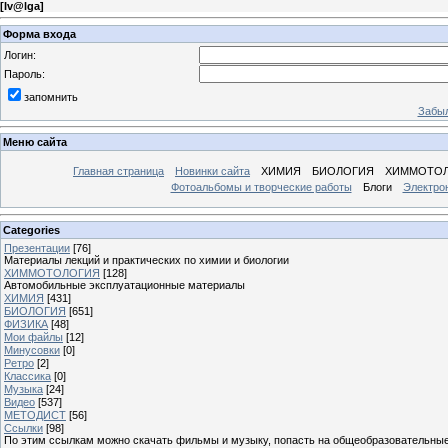
[
Iv@lgа
]
Форма входа
Логин:
Пароль:
запомнить
Забыл
Меню сайта
Главная страница
Новинки сайта
ХИМИЯ
БИОЛОГИЯ
ХИММОТО
Фотоальбомы и творческие работы
Блоги
Электро
Categories
Презентации
[76]
Материалы лекций и практических по химии и биологии
ХИММОТОЛОГИЯ
[128]
Автомобильные эксплуатационные материалы
ХИМИЯ
[431]
БИОЛОГИЯ
[651]
ФИЗИКА
[48]
Мои файлы
[12]
Минусовки
[0]
Ретро
[2]
Классика
[0]
Музыка
[24]
Видео
[537]
МЕТОДИСТ
[56]
Ссылки
[98]
По этим ссылкам можно скачать фильмы и музыку, попасть на общеобразовательные 