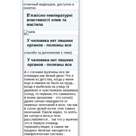
отличный видеоурок, доступно и
понятно
В’язкісно-температурні
властивості олив та
мастила
У человека нет лишних
органов - полезны все
спасибо за дополнение к теме)
У человека нет лишних
органов - полезны все
А с сосками мужчины все же
очевидно,как белый день! Что я
помню из детства, когда у меня
еще и намека не было на грудь...
когда я выбегала на улицу (в
деревне) и чувствовала например
холод, то первым,что сжималось
в моем организме - это соски))
далее сигнал передается от
нервных окончаний в мозг, так как
в соске целый пучок этих самых
окончаний. Ежели жарко, то опять
же сигнал в мозг,и тело
расслабляется... так что у мужчин
это в первую очередь
терморегуляция, в самих же
грудных железах находится и
лимфатическая система -