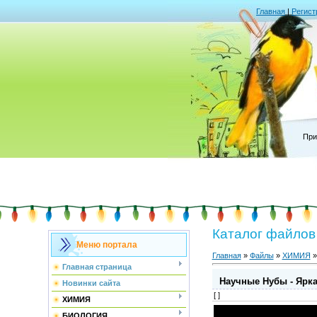
Главная
|
Регист
При
Каталог файлов
Меню портала
Главная
»
Файлы
»
ХИМИЯ
Главная страница
Научные Нубы - Ярк
Новинки сайта
[ ]
ХИМИЯ
БИОЛОГИЯ