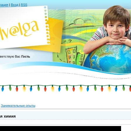
рация
|
Вход
|
RSS
ветствую Вас
Гость
»
Занимательные опыты
ая химия