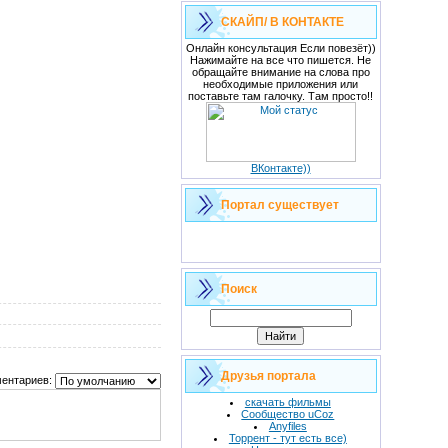
СКАЙП/ В КОНТАКТЕ
Онлайн консультация Если повезёт))
Нажимайте на все что пишется. Не
обращайте внимание на слова про
необходимые приложения или
поставьте там галочку. Там просто!!
ВКонтакте))
Портал существует
Поиск
Друзья портала
ентариев:
скачать фильмы
Сообщество uCoz
Anyfiles
Торрент - тут есть все)