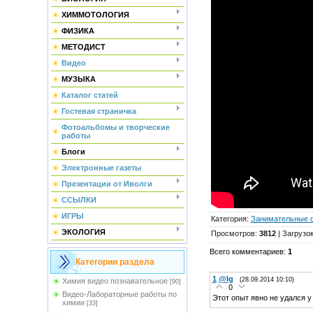
ХИММОТОЛОГИЯ
ФИЗИКА
МЕТОДИСТ
Видео
МУЗЫКА
Каталог статей
Гостевая страничка
Фотоальбомы и творческие
работы
Блоги
Электронные газеты
Презентации от Иволги
ССЫЛКИ
ИГРЫ
Категория
:
Занимательные 
ЭКОЛОГИЯ
Просмотров
:
3812
|
Загрузо
Всего комментариев
:
1
Категории раздела
1
@lg
(28.09.2014 10:10)
Химия видео познавательное
[90]
0
Видео-Лабораторные работы по
Этот опыт явно не удался 
химии
[33]