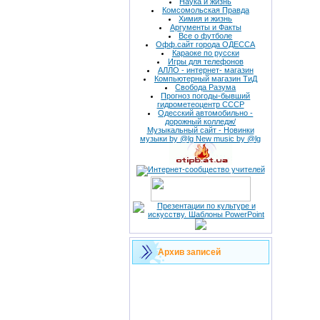
Наука и жизнь
Комсомольская Правда
Химия и жизнь
Аргументы и Факты
Все о футболе
Офф.сайт города ОДЕССА
Караоке по русски
Игры для телефонов
АЛЛО - интернет- магазин
Компьютерный магазин ТиД
Свобода Разума
Прогноз погоды-бывший
гидрометеоцентр СССР
Одесский автомобильно -
дорожный колледж/
Музыкальный сайт - Новинки
музыки by @lg New music by @lg
Архив записей