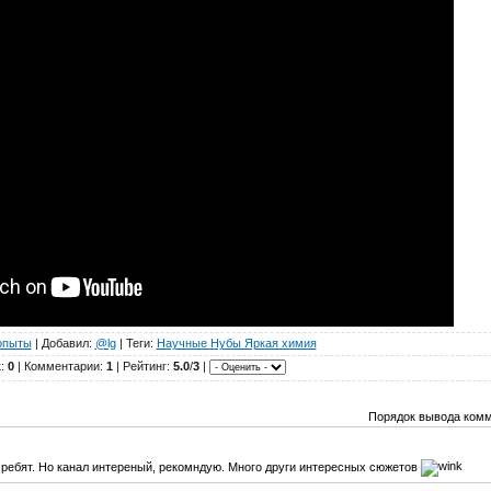
опыты
|
Добавил
:
@lg
|
Теги
:
Научные Нубы Яркая химия
к
:
0
|
Комментарии
:
1
|
Рейтинг
:
5.0
/
3
|
Порядок вывода комм
у ребят. Но канал интереный, рекомндую. Много други интересных сюжетов