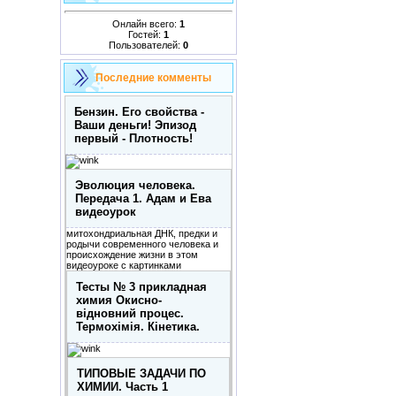
Онлайн всего:
1
Гостей:
1
Пользователей:
0
Последние комменты
Бензин. Его свойства -
Ваши деньги! Эпизод
первый - Плотность!
Эволюция человека.
Передача 1. Адам и Ева
видеоурок
митохондриальная ДНК, предки и
родычи современного человека и
происхождение жизни в этом
видеоуроке с картинками
Тесты № 3 прикладная
химия Окисно-
відновний процес.
Термохімія. Кінетика.
ТИПОВЫЕ ЗАДАЧИ ПО
ХИМИИ. Часть 1