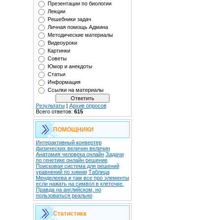
Презентации по биологии
Лекции
Решебники задач
Личная помощь Админа
Методические материалы
Видеоуроки
Картинки
Советы
Юмор и анекдоты
Статьи
Информация
Ссылки на материалы
Результаты
|
Архив опросов
Всего ответов:
615
ПОМОЩНИКИ
Интерактивный конвертер
физических величин величин
Анатомия человека онлайн
Задачи
по генетике онлайн решение
Поисковая система для решений
уравнений по химии
Таблица
Менделеева и там все про элементы
если нажать на символ в клеточке.
Правда на английском, но
пользоваться реально
Статистика