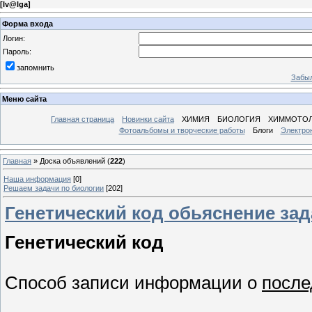
[
Iv@lgа
]
Форма входа
Логин:
Пароль:
запомнить
Забыл
Меню сайта
Главная страница
Новинки сайта
ХИМИЯ
БИОЛОГИЯ
ХИММОТО
Фотоальбомы и творческие работы
Блоги
Электро
Главная
»
Доска объявлений
(
222
)
Наша информация
[0]
Решаем задачи по биологии
[202]
Генетический код обьяснение за
Генетический код
Способ записи информации о
после