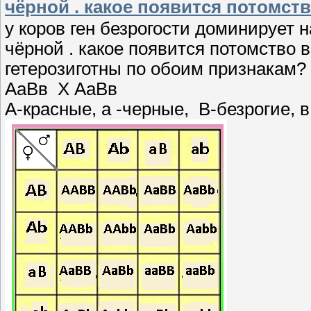
чёрной . какое появится потомст
у коров ген безрогости доминирует н
чёрной . какое появится потомство 
гетерозиготны по обоим признакам?
АаВв Х АаВв
А-красные, а -черные, В-безрогие, в