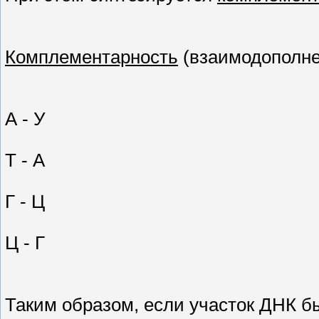
Комплементарность
(взаимодополне
А - У
Т - А
Г - Ц
Ц - Г
Таким образом, если участок ДНК б