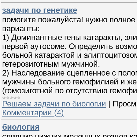
задачи по генетике
помогите пожалуйста! нужно полное
варианты:
1) Доминантные гены катаракты, эл
первой аутосоме. Определить возм
больной катарактой и элиптоцитозо
гетерозиготным мужчиной.
2) Наследование сцепленное с полом
мужчины больного гемофилией и ж
(гомозиготной по отсутствию гемоф
Решаем задачи по биологии
|
Просм
Комментарии (4)
биология
слияние нижних молочных резцов к