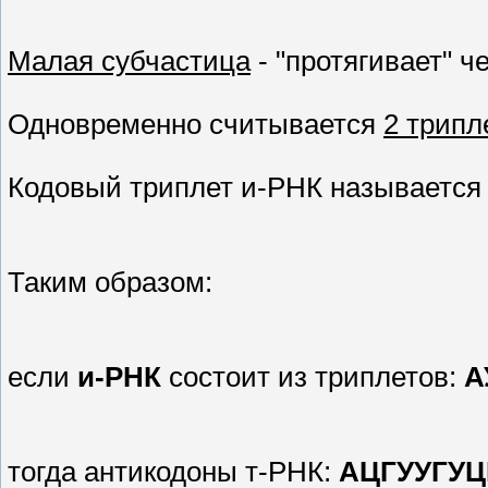
Малая субчастица
- "протягивает" ч
Одновременно считывается
2 трипл
Кодовый триплет и-РНК называетс
Таким образом:
если
и-РНК
состоит из триплетов:
А
тогда антикодоны т-РНК:
АЦГ
УУГ
УЦ