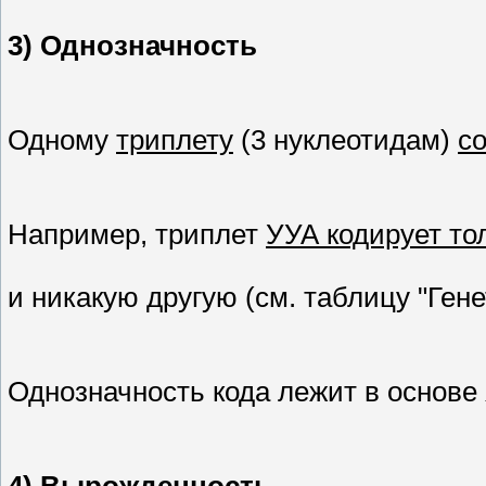
3) Однозначность
Одному
триплету
(3 нуклеотидам)
со
Например, триплет
УУА кодирует то
и никакую другую (см. таблицу "Ген
Однозначность кода лежит в основе
4) Вырожденность