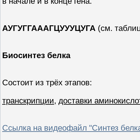
в начале и в конце гена.
АУГ
УГГАААГЦУУУЦ
УГА
(см. табли
Биосинтез белка
Состоит из трёх этапов:
транскрипции
,
доставки аминокисло
Ссылка на видеофайл "Синтез белка